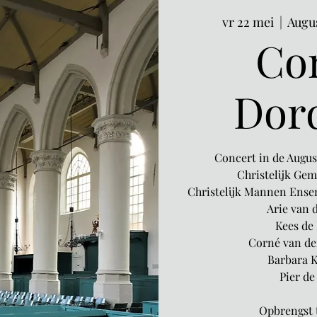
vr 22 mei
  |  
Augu
Co
Dor
Concert in de Augu
Christelijk Ge
Christelijk Mannen Ensemb
Arie van d
Kees de 
Corné van der
Barbara 
Pier de
Opbrengst t