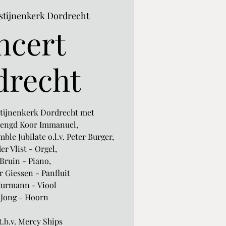
stijnenkerk Dordrecht
ncert
drecht
stijnenkerk Dordrecht met
mengd Koor Immanuel,
le Jubilate o.l.v. Peter Burger,
er Vlist - Orgel,
Bruin - Piano,
 Giessen - Panfluit
Kurmann - Viool
 Jong - Hoorn
.b.v. Mercy Ships