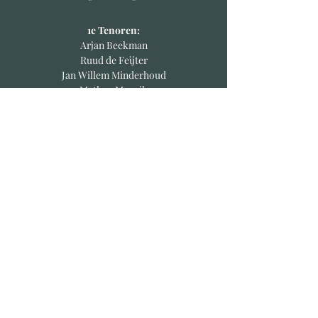
1e Tenoren:
Arjan Beekman
Ruud de Feijter
Jan Willem Minderhoud
Matheo Mourik
Josh van Velzen
2e Tenoren:
Marco Blok
Willem van Iterson
Ton de Korte
Jaco Pons
Leendert van de Weteringh
Baritons:
Paul-Lennard de Heer
Niels Jan Nobel
Geert Osseweijer
Jaap de Visser
Aard Visser