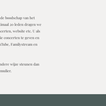
 de boodschap van het
ximaal 20 leden dragen we
certen, website etc. U als
oie concerten te geven
en
ouTube, Familystream en
andere wijze steunen dan
rmulier.