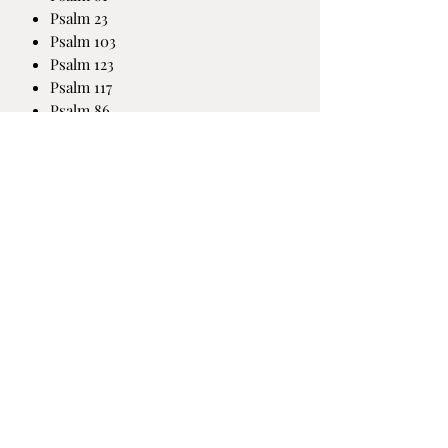
Psalm 23
Psalm 103
Psalm 123
Psalm 117
Psalm 86
Psalm 141
Psalm 84
Psalm 121
Psalm 142
Psalm 27
Psalm 6
Psalm 42/43
Psalm 132
Opgenomen in de Martinikerk van
Bolsward