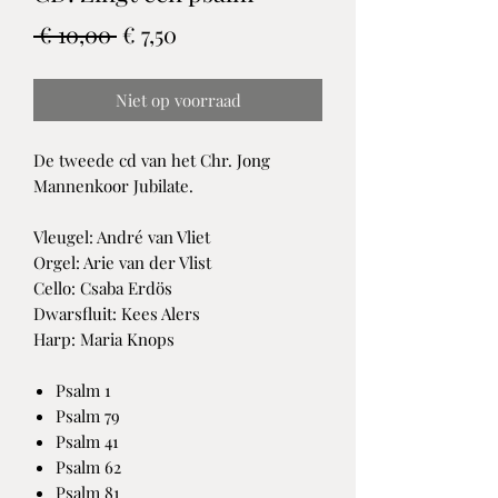
Normale
Verkoopprijs
 € 10,00 
€ 7,50
prijs
Niet op voorraad
De tweede cd van het Chr. Jong
Mannenkoor Jubilate.
Vleugel: André van Vliet
Orgel: Arie van der Vlist
Cello: Csaba Erdös
Dwarsfluit: Kees Alers
Harp: Maria Knops
Psalm 1
Psalm 79
Psalm 41
Psalm 62
Psalm 81